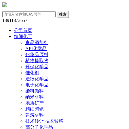
13911873657
公司首页
精细化工
食品添加剂
API化学品
化妆品原料
植物提取物
环保化学品
催化剂
造纸化学品
电子化学品
染料颜料
纳米材料
地质矿产
精细陶瓷
建筑材料
技术转让 技术转移
高分子化学品