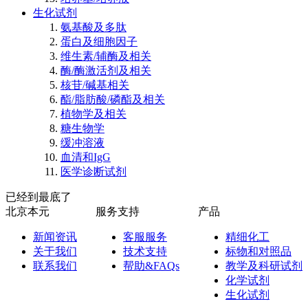
生化试剂
氨基酸及多肽
蛋白及细胞因子
维生素/辅酶及相关
酶/酶激活剂及相关
核苷/碱基相关
酯/脂肪酸/磷酯及相关
植物学及相关
糖生物学
缓冲溶液
血清和IgG
医学诊断试剂
已经到最底了
北京本元
服务支持
产品
新闻资讯
客服服务
精细化工
关于我们
技术支持
标物和对照品
联系我们
帮助&FAQs
教学及科研试剂
化学试剂
生化试剂