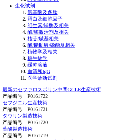
生化试剂
氨基酸及多肽
蛋白及细胞因子
维生素/辅酶及相关
酶/酶激活剂及相关
核苷/碱基相关
酯/脂肪酸/磷酯及相关
植物学及相关
糖生物学
缓冲溶液
血清和IgG
医学诊断试剂
最新のセファロスポリン中間GCLE生産技術
产品编号：P0161722
セフジニル生産技術
产品编号：P0161721
タウリン製造技術
产品编号：P0161720
葉酸製造技術
产品编号：P0161719