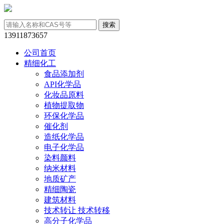
13911873657
公司首页
精细化工
食品添加剂
API化学品
化妆品原料
植物提取物
环保化学品
催化剂
造纸化学品
电子化学品
染料颜料
纳米材料
地质矿产
精细陶瓷
建筑材料
技术转让 技术转移
高分子化学品