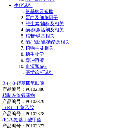
生化试剂
氨基酸及多肽
蛋白及细胞因子
维生素/辅酶及相关
酶/酶激活剂及相关
核苷/碱基相关
酯/脂肪酸/磷酯及相关
植物学及相关
糖生物学
缓冲溶液
血清和IgG
医学诊断试剂
R-(-)-3-羟基四氢呋喃
产品编号：P0102380
精制左旋氨基物
产品编号：P0102379
（R）-1-萘乙胺
产品编号：P0102378
(R)-3-氨基丁酸甲酯
产品编号：P0102377