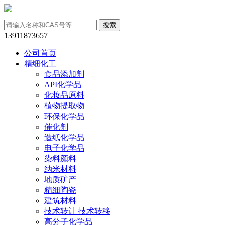
13911873657
公司首页
精细化工
食品添加剂
API化学品
化妆品原料
植物提取物
环保化学品
催化剂
造纸化学品
电子化学品
染料颜料
纳米材料
地质矿产
精细陶瓷
建筑材料
技术转让 技术转移
高分子化学品