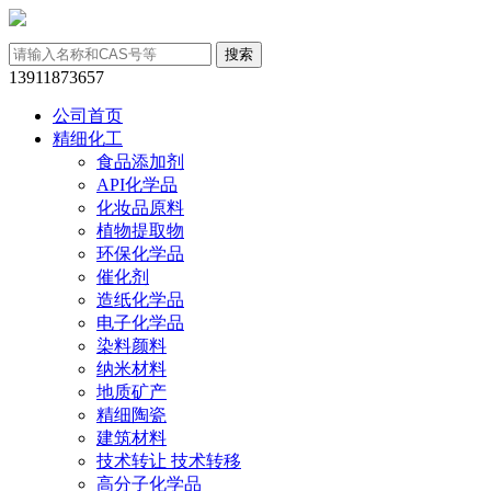
13911873657
公司首页
精细化工
食品添加剂
API化学品
化妆品原料
植物提取物
环保化学品
催化剂
造纸化学品
电子化学品
染料颜料
纳米材料
地质矿产
精细陶瓷
建筑材料
技术转让 技术转移
高分子化学品